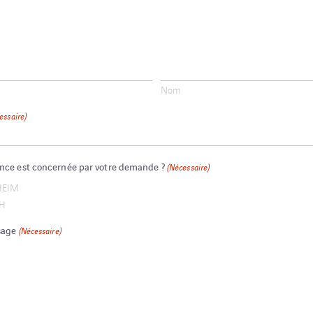
Nom
essaire)
nce est concernée par votre demande ?
(Nécessaire)
HEIM
CH
sage
(Nécessaire)