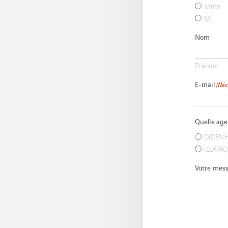
Mme
M.
Nom
Prénom
E-mail
(Néc
Quelle age
DIDEN
ILLKIR
Votre mes